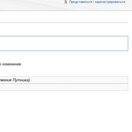
Представиться / зарегистрироваться
 изменение
 умения Путника)