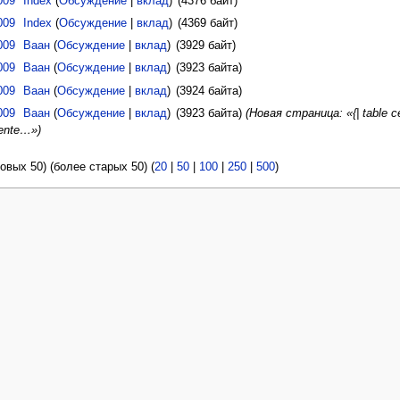
009
Index
(
Обсуждение
|
вклад
)
(4376 байт)
009
Index
(
Обсуждение
|
вклад
)
(4369 байт)
009
Ваан
(
Обсуждение
|
вклад
)
(3929 байт)
009
Ваан
(
Обсуждение
|
вклад
)
(3923 байта)
009
Ваан
(
Обсуждение
|
вклад
)
(3924 байта)
009
Ваан
(
Обсуждение
|
вклад
)
(3923 байта)
(Новая страница: «{| table ce
cente…»)
овых 50) (более старых 50) (
20
|
50
|
100
|
250
|
500
)