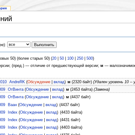
ория
ений
ее):
овых 50) (более старых 50) (
20
|
50
|
100
|
250
|
500
)
версии; (пред.) — отличие от предшествующей версии;
м
— малозначимое
2010
AndreRK
(
Обсуждение
|
вклад
)
м
(2320 байт)
(Удален уровень 10 --
009
ОтВинта
(
Обсуждение
|
вклад
)
м
(2453 байта)
(Замена)
009
ОтВинта
(
Обсуждение
|
вклад
)
м
(4437 байт)
009
Ваан
(
Обсуждение
|
вклад
)
(4437 байт)
009
Index
(
Обсуждение
|
вклад
)
(4433 байта)
009
Index
(
Обсуждение
|
вклад
)
(4431 байт)
009
Index
(
Обсуждение
|
вклад
)
(4403 байта)