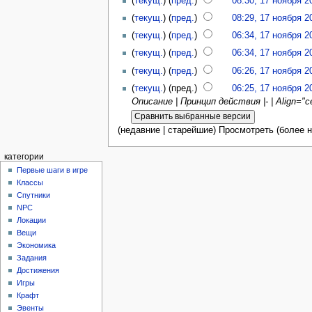
(
текущ.
) (
пред.
)
08:30, 17 ноября 2
(
текущ.
) (
пред.
)
08:29, 17 ноября 2
(
текущ.
) (
пред.
)
06:34, 17 ноября 2
(
текущ.
) (
пред.
)
06:34, 17 ноября 2
(
текущ.
) (
пред.
)
06:26, 17 ноября 2
(
текущ.
) (пред.)
06:25, 17 ноября 2
Описание | Принцип действия |- | Align="
(недавние | старейшие) Просмотреть (более н
категории
Первые шаги в игре
Классы
Спутники
NPC
Локации
Вещи
Экономика
Задания
Достижения
Игры
Крафт
Эвенты