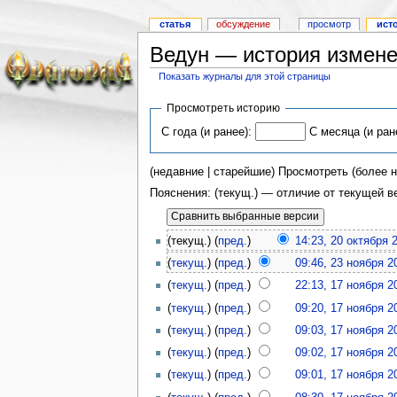
статья
обсуждение
просмотр
ист
Ведун — история измен
Показать журналы для этой страницы
Просмотреть историю
С года (и ранее):
С месяца (и ран
(недавние | старейшие) Просмотреть (более н
Пояснения: (текущ.) — отличие от текущей 
(текущ.) (
пред.
)
14:23, 20 октября 
(
текущ.
) (
пред.
)
09:46, 23 ноября 2
(
текущ.
) (
пред.
)
22:13, 17 ноября 2
(
текущ.
) (
пред.
)
09:20, 17 ноября 2
(
текущ.
) (
пред.
)
09:03, 17 ноября 2
(
текущ.
) (
пред.
)
09:02, 17 ноября 2
(
текущ.
) (
пред.
)
09:01, 17 ноября 2