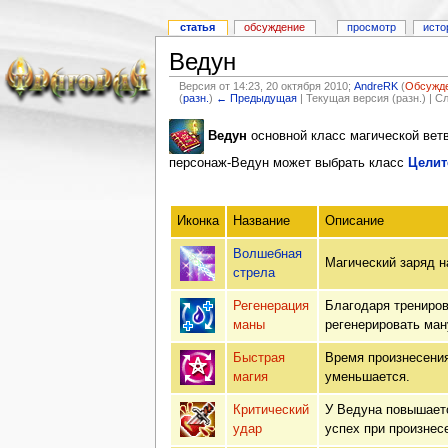
статья
обсуждение
просмотр
исто
Ведун
Версия от 14:23, 20 октября 2010;
AndreRK
(
Обсужд
(
разн.
)
← Предыдущая
| Текущая версия (разн.) | 
Ведун
основной класс магической ветви
персонаж-Ведун может выбрать класс
Целит
Иконка
Название
Описание
Волшебная
Магический заряд н
стрела
Регенерация
Благодаря трениров
маны
регенерировать ман
Быстрая
Время произнесения
магия
уменьшается.
Критический
У Ведуна повышаетс
удар
успех при произнес