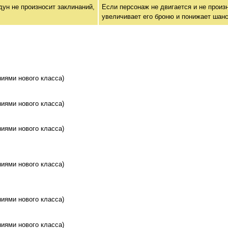
дун не произносит заклинаний,
Если персонаж не двигается и не произ
увеличивает его броню и понижает шанс
иями нового класса)
иями нового класса)
иями нового класса)
иями нового класса)
иями нового класса)
иями нового класса)