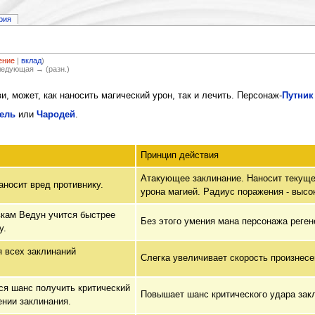
рия
ение
|
вклад
)
Следующая → (разн.)
, может, как наносить магический урон, так и лечить. Персонаж-
Путник
ель
или
Чародей
.
Принцип действия
Атакующее заклинание. Наносит текущей
аносит вред противнику.
урона магией. Радиус поражения - высо
кам Ведун учится быстрее
Без этого умения мана персонажа реген
у.
 всех заклинаний
Слегка увеличивает скорость произнесе
я шанс получить критический
Повышает шанс критического удара зак
ении заклинания.