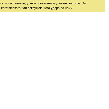
носит заклинаний, у него повышается уровень защиты. Это
 критического или сокрушающего удара по нему.