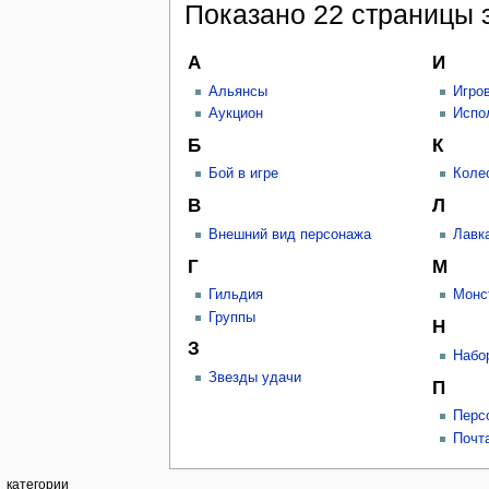
Показано 22 страницы э
А
И
Альянсы
Игро
Аукцион
Испо
Б
К
Бой в игре
Коле
В
Л
Внешний вид персонажа
Лавк
Г
М
Гильдия
Монс
Группы
Н
З
Набо
Звезды удачи
П
Перс
Почт
категории