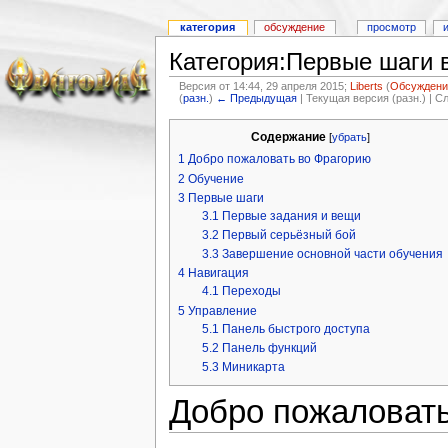
категория
обсуждение
просмотр
Категория:Первые шаги в
Версия от 14:44, 29 апреля 2015;
Liberts
(
Обсуждени
(
разн.
)
← Предыдущая
| Текущая версия (разн.) | 
Содержание
[
убрать
]
1
Добро пожаловать во Фрагорию
2
Обучение
3
Первые шаги
3.1
Первые задания и вещи
3.2
Первый серьёзный бой
3.3
Завершение основной части обучения
4
Навигация
4.1
Переходы
5
Управление
5.1
Панель быстрого доступа
5.2
Панель функций
5.3
Миникарта
Добро пожаловат