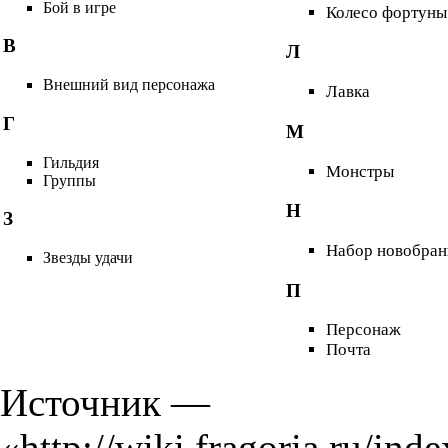
Бой в игре
Колесо фортуны
В
Л
Внешний вид персонажа
Лавка
Г
М
Гильдия
Монстры
Группы
Н
З
Набор новобран
Звезды удачи
П
Персонаж
Почта
Источник —
«
http://wiki.frago