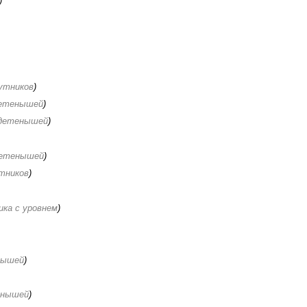
)
путников
)
детенышей
)
 детенышей
)
детенышей
)
утников
)
ка с уровнем
)
нышей
)
енышей
)