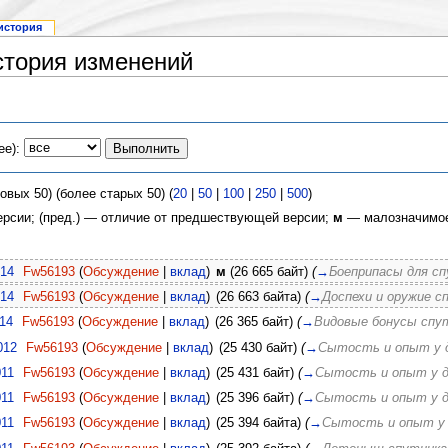
история
стория изменений
ее):
овых 50) (более старых 50) (
20
|
50
|
100
|
250
|
500
)
версии; (пред.) — отличие от предшествующей версии;
м
— малозначимое
014
Fw56193
(
Обсуждение
|
вклад
)
м
(26 665 байт)
(
→
Боеприпасы для с
014
Fw56193
(
Обсуждение
|
вклад
)
(26 663 байта)
(
→
Доспехи и оружие с
014
Fw56193
(
Обсуждение
|
вклад
)
(26 365 байт)
(
→
Видовые бонусы спу
012
Fw56193
(
Обсуждение
|
вклад
)
(25 430 байт)
(
→
Сытость и опыт у
011
Fw56193
(
Обсуждение
|
вклад
)
(25 431 байт)
(
→
Сытость и опыт у 
011
Fw56193
(
Обсуждение
|
вклад
)
(25 396 байт)
(
→
Сытость и опыт у 
011
Fw56193
(
Обсуждение
|
вклад
)
(25 394 байта)
(
→
Сытость и опыт у