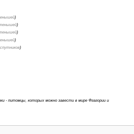
тенышей
)
етенышей
)
етенышей
)
тенышей
)
 спутников
)
ки - питомцы, которых можно завести в мире Фгагории и