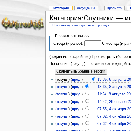
категория
обсуждение
просмотр
Категория:Спутники — и
Показать журналы для этой страницы
Просмотреть историю
С года (и ранее):
С месяца (и ран
(недавние | старейшие) Просмотреть (более н
Пояснения: (текущ.) — отличие от текущей 
(текущ.) (
пред.
)
13:35, 8 августа 2
(
текущ.
) (
пред.
)
13:35, 8 августа 2
(
текущ.
) (
пред.
)
11:24, 8 августа 2
(
текущ.
) (
пред.
)
14:42, 28 января 2
(
текущ.
) (
пред.
)
07:55, 4 октября 2
(
текущ.
) (
пред.
)
07:32, 4 октября 2
(
текущ.
) (
пред.
)
07:32, 4 октября 2