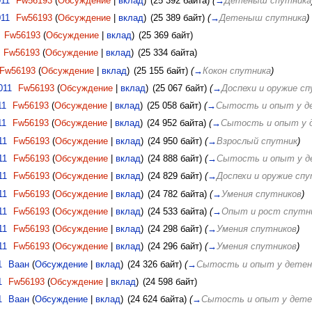
011
Fw56193
(
Обсуждение
|
вклад
)
(25 392 байта)
(
→
Детеныш спутника
011
Fw56193
(
Обсуждение
|
вклад
)
(25 389 байт)
(
→
Детеныш спутника
)
Fw56193
(
Обсуждение
|
вклад
)
(25 369 байт)
Fw56193
(
Обсуждение
|
вклад
)
(25 334 байта)
Fw56193
(
Обсуждение
|
вклад
)
(25 155 байт)
(
→
Кокон спутника
)
011
Fw56193
(
Обсуждение
|
вклад
)
(25 067 байт)
(
→
Доспехи и оружие с
11
Fw56193
(
Обсуждение
|
вклад
)
(25 058 байт)
(
→
Сытость и опыт у 
11
Fw56193
(
Обсуждение
|
вклад
)
(24 952 байта)
(
→
Сытость и опыт у
11
Fw56193
(
Обсуждение
|
вклад
)
(24 950 байт)
(
→
Взрослый спутник
)
11
Fw56193
(
Обсуждение
|
вклад
)
(24 888 байт)
(
→
Сытость и опыт у 
11
Fw56193
(
Обсуждение
|
вклад
)
(24 829 байт)
(
→
Доспехи и оружие сп
11
Fw56193
(
Обсуждение
|
вклад
)
(24 782 байта)
(
→
Умения спутников
)
11
Fw56193
(
Обсуждение
|
вклад
)
(24 533 байта)
(
→
Опыт и рост спутни
11
Fw56193
(
Обсуждение
|
вклад
)
(24 298 байт)
(
→
Умения спутников
)
11
Fw56193
(
Обсуждение
|
вклад
)
(24 296 байт)
(
→
Умения спутников
)
1
Ваан
(
Обсуждение
|
вклад
)
(24 326 байт)
(
→
Сытость и опыт у дете
1
Fw56193
(
Обсуждение
|
вклад
)
(24 598 байт)
1
Ваан
(
Обсуждение
|
вклад
)
(24 624 байта)
(
→
Сытость и опыт у дет