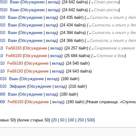
2010
Ваан
(
Обсуждение
|
вклад
)
(24 642 байта)
(
→
Стат роста
)
2010
Ваан
(
Обсуждение
|
вклад
)
(24 642 байта)
(
→
Стат роста
)
010
Ваан
(
Обсуждение
|
вклад
)
(24 435 байт)
(
→
Сытость и опыт у де
010
Ваан
(
Обсуждение
|
вклад
)
(24 434 байта)
(
→
Сытость и опыт у д
010
Ваан
(
Обсуждение
|
вклад
)
(24 394 байта)
(
→
Сытость и опыт у д
010
Ваан
(
Обсуждение
|
вклад
)
(24 366 байт)
(
→
Сытость и опыт у де
10
Fw56193
(
Обсуждение
|
вклад
)
(24 257 байт)
(
→
Снаряжение и умения
10
Fw56193
(
Обсуждение
|
вклад
)
(25 684 байта)
(
→
Спутник в бою
)
010
Fw56193
(
Обсуждение
|
вклад
)
(24 540 байт)
010
Fw56193
(
Обсуждение
|
вклад
)
(24 643 байта)
2010
Ваан
(
Обсуждение
|
вклад
)
(180 байт)
2010
Эйфария
(
Обсуждение
|
вклад
)
(216 байт)
009
Ваан
(
Обсуждение
|
вклад
)
(180 байт)
009
Fw56193
(
Обсуждение
|
вклад
)
(180 байт)
(Новая страница: «Спутни
овых 50) (более старых 50) (
20
|
50
|
100
|
250
|
500
)