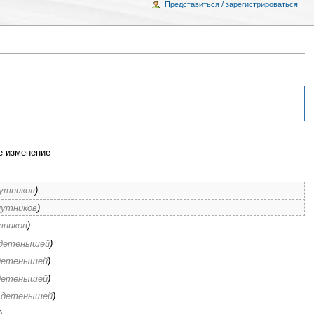
Представиться / зарегистрироваться
 изменение
путников
)
путников
)
тников
)
 детенышей
)
детенышей
)
детенышей
)
 детенышей
)