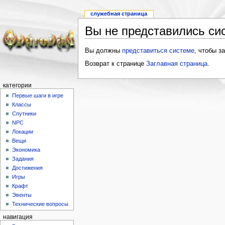
служебная страница
Вы не представились си
Вы должны
представиться системе
, чтобы з
Возврат к странице
Заглавная страница
.
категории
Первые шаги в игре
Классы
Спутники
NPC
Локации
Вещи
Экономика
Задания
Достижения
Игры
Крафт
Эвенты
Технические вопросы
навигация