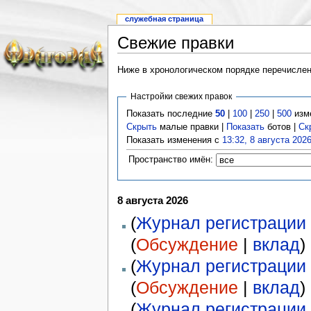
служебная страница
Свежие правки
Ниже в хронологическом порядке перечислены
Настройки свежих правок
Показать последние
50
|
100
|
250
|
500
изм
Скрыть
малые правки |
Показать
ботов |
Ск
Показать изменения с
13:32, 8 августа 202
Пространство имён:
8 августа 2026
(
Журнал регистрации 
(
Обсуждение
|
вклад
)
(
Журнал регистрации 
(
Обсуждение
|
вклад
)
(
Журнал регистрации 