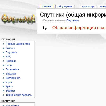
статья
обсуждение
просмотр
исто
Спутники (общая инфор
(Перенаправлено с
Спутники
)
Общая информация о сп
категории
Первые шаги в игре
Классы
Спутники
NPC
Локации
Вещи
Экономика
Задания
Достижения
Игры
Крафт
Эвенты
Технические вопросы
навигация
Все статьи