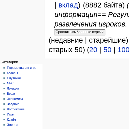
|
вклад
)
(8882 байта)
информация== Регул
развлечения игроков
(недавние | старейшие)
старых 50) (
20
|
50
|
10
категории
Первые шаги в игре
Классы
Спутники
NPC
Локации
Вещи
Экономика
Задания
Достижения
Игры
Крафт
Эвенты