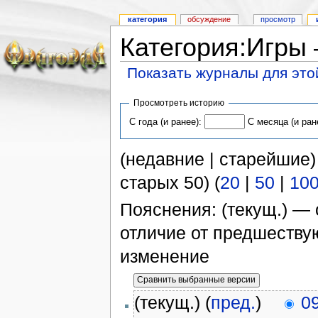
категория
обсуждение
просмотр
Категория: Игры
Показать журналы для это
Просмотреть историю
С года (и ранее):
С месяца (и ран
(недавние | старейшие)
старых 50) (
20
|
50
|
10
Пояснения: (текущ.) — 
отличие от предшеств
изменение
(текущ.) (
пред.
)
0