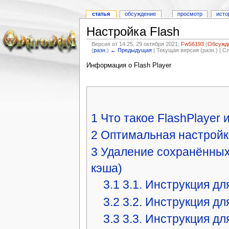
статья
обсуждение
просмотр
исто
Настройка Flash
Версия от 14:25, 29 октября 2021;
Fw56193
(
Обсужд
(
разн.
)
← Предыдущая
| Текущая версия (разн.) | 
Информация о Flash Player
1
Что такое FlashPlayer 
2
Оптимальная настройка
3
Удаление сохранённых 
кэша)
3.1
3.1. Инструкция д
3.2
3.2. Инструкция дл
3.3
3.3. Инструкция дл