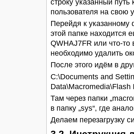
строку указанный путь 
пользователя на свою 
Перейдя к указанному 
этой папке находится 
QWHAJ7FR или что-то в 
необходимо удалить ок
После этого идём в дру
C:\Documents and Setti
Data\Macromedia\Flash 
Там через папки „macrom
в папку „sys“, где анал
Делаем перезагрузку с
3.2. Инструкция 