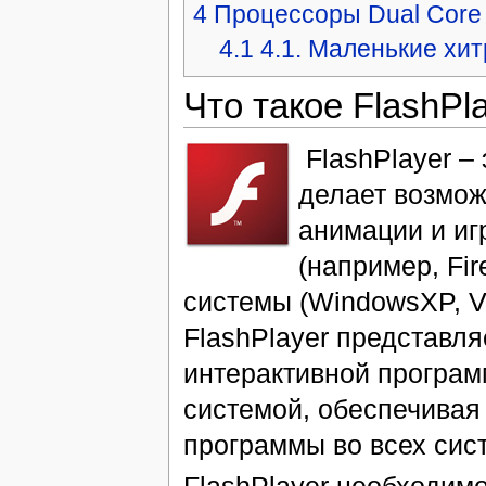
4
Процессоры Dual Core
4.1
4.1. Маленькие хи
Что такое FlashPl
‎ FlashPlayer 
делает возмож
анимации и иг
(например, Fir
системы (WindowsXP, Vi
FlashPlayer представл
интерактивной програм
системой, обеспечивая
программы во всех сис
FlashPlayer необходим