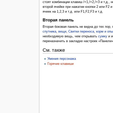
стоят комбинации клавиш /+1,/+2,/+3 и т.д.,
второй ячейке при нажатии кнопки 2 или F2 
ячеек на 1,2,3 и т.д. или F1,F2,F3 и т.д.
Вторая панель
Вторая боковая панель не видна до тех пор,
спутника
,
вещи
,
Свитки переноса
,
корм и опы
необходимую вещь, чем открывать
сумку
и и
переназначить в закладке настроек «Панели»
См. также
Умения персонажа
Горячие клавиши