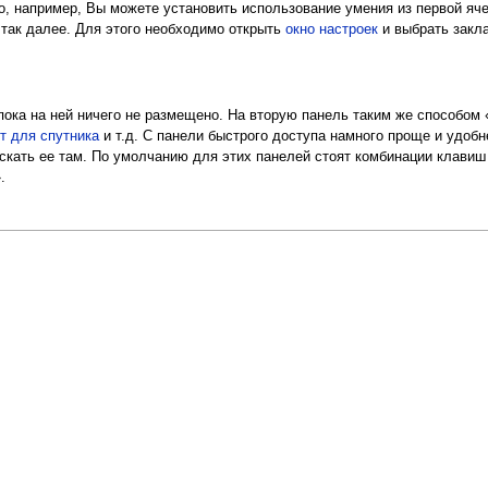
 но, например, Вы можете установить использование умения из первой яч
и так далее. Для этого необходимо открыть
окно настроек
и выбрать закла
 пока на ней ничего не размещено. На вторую панель таким же способом 
т для спутника
и т.д. С панели быстрого доступа намного проще и удоб
скать ее там. По умолчанию для этих панелей стоят комбинации клавиш '+1,
.