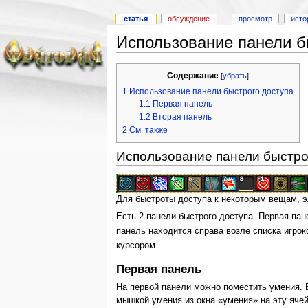
статья
обсуждение
просмотр
исто
Использование панели б
Содержание
[
убрать
]
1
Использование панели быстрого доступа
1.1
Первая панель
1.2
Вторая панель
2
См. также
Использование панели быстро
Для быстроты доступа к некоторым вещам, э
Есть 2 панели быстрого доступа. Первая пан
панель находится справа возле списка игрок
курсором.
Первая панель
На первой панели можно поместить умения. Е
мышкой умения из окна «умения» на эту яче