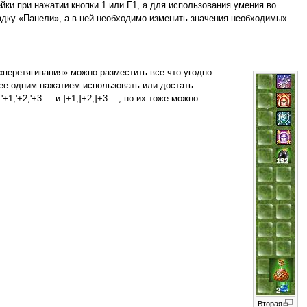
ейки при нажатии кнопки 1 или F1, а для использования умения во
дку «Панели», а в ней необходимо изменить значения необходимых
«перетягивания» можно разместить все что угодно:
нее одним нажатием использовать или достать
'+2,'+3 ... и ]+1,]+2,]+3 ..., но их тоже можно
Вторая