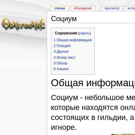
статья
обсуждение
просмотр
исто
Социум
Содержание
[
убрать
]
1
Общая информация
2
Гильдия
3
Друзья
4
Игнор лист
5
Обзор
6
Альянс
Общая информац
Социум - небольшое ме
которые находятся онла
состоящих в гильдии, а
игноре.