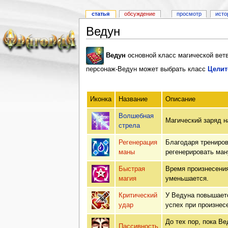
статья
обсуждение
просмотр
исто
Ведун
Ведун
основной класс магической ветви
персонаж-Ведун может выбрать класс
Целит
Иконка
Название
Описание
Волшебная
Магический заряд н
стрела
Регенерация
Благодаря трениров
маны
регенерировать ман
Быстрая
Время произнесения
магия
уменьшается.
Критический
У Ведуна повышаетс
удар
успех при произнес
До тех пор, пока Ве
Пассивность