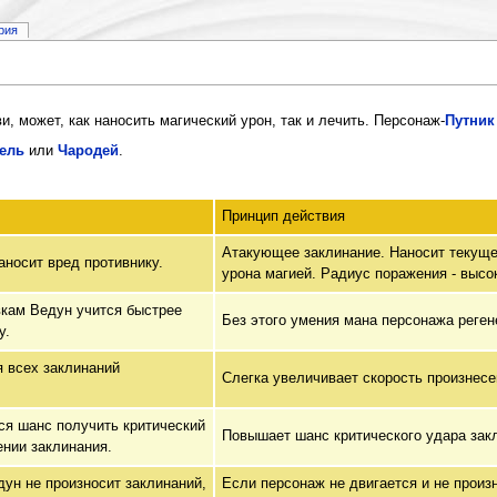
рия
, может, как наносить магический урон, так и лечить. Персонаж-
Путник
ель
или
Чародей
.
Принцип действия
Атакующее заклинание. Наносит текущей
аносит вред противнику.
урона магией. Радиус поражения - высо
кам Ведун учится быстрее
Без этого умения мана персонажа реген
у.
 всех заклинаний
Слегка увеличивает скорость произнесе
я шанс получить критический
Повышает шанс критического удара зак
ении заклинания.
дун не произносит заклинаний,
Если персонаж не двигается и не произ